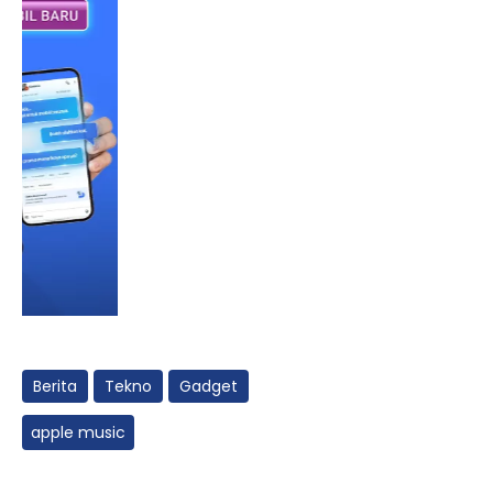
Berita
Tekno
Gadget
apple music