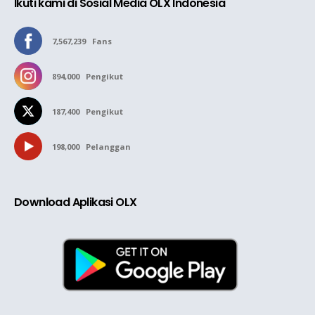
Ikuti kami di Sosial Media OLX Indonesia
7,567,239
Fans
894,000
Pengikut
187,400
Pengikut
198,000
Pelanggan
Download Aplikasi OLX