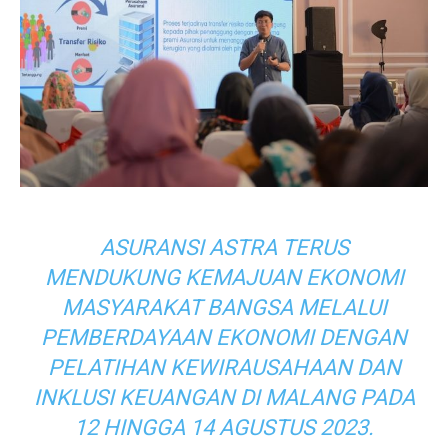
ASURANSI ASTRA TERUS
MENDUKUNG KEMAJUAN EKONOMI
MASYARAKAT BANGSA MELALUI
PEMBERDAYAAN EKONOMI DENGAN
PELATIHAN KEWIRAUSAHAAN DAN
INKLUSI KEUANGAN DI MALANG PADA
12 HINGGA 14 AGUSTUS 2023.