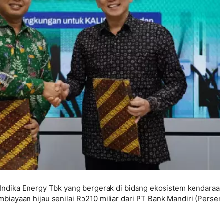
Indika Energy Tbk yang bergerak di bidang ekosistem kendara
biayaan hijau senilai Rp210 miliar dari PT Bank Mandiri (Perse