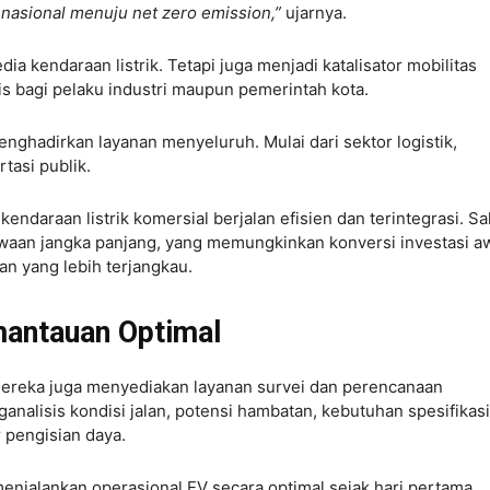
 nasional menuju net zero emission,”
ujarnya.
a kendaraan listrik. Tetapi juga menjadi katalisator mobilitas
is bagi pelaku industri maupun pemerintah kota.
nghadirkan layanan menyeluruh. Mulai dari sektor logistik,
tasi publik.
ndaraan listrik komersial berjalan efisien dan terintegrasi. Sa
waan jangka panjang, yang memungkinkan konversi investasi a
an yang lebih terjangkau.
antauan Optimal
ereka juga menyediakan layanan survei dan perencanaan
alisis kondisi jalan, potensi hambatan, kebutuhan spesifikasi
r pengisian daya.
enjalankan operasional EV secara optimal sejak hari pertama.