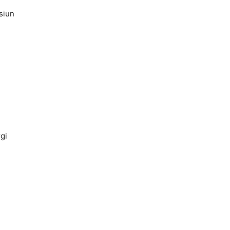
siun
gi