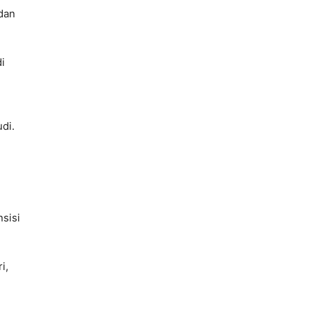
dan
i
di.
sisi
i,