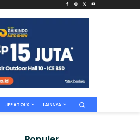
LIFE AT OLX
LAINNYA
Populer.