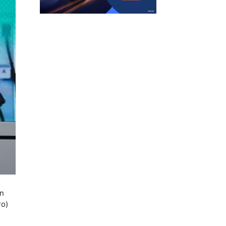
an
ro)