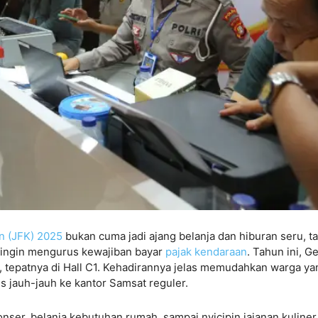
n (JFK) 2025
bukan cuma jadi ajang belanja dan hiburan seru, ta
 ingin mengurus kewajiban bayar
pajak kendaraan
. Tahun ini, Ge
, tepatnya di Hall C1. Kehadirannya jelas memudahkan warga ya
 jauh-jauh ke kantor Samsat reguler.
nser, belanja kebutuhan rumah, sampai nyicipin jajanan kuliner