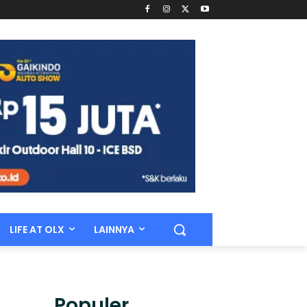
LIFE AT OLX
LAINNYA
Populer.