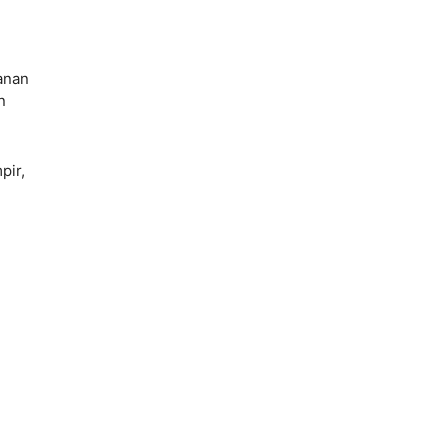
anan
n
pir,