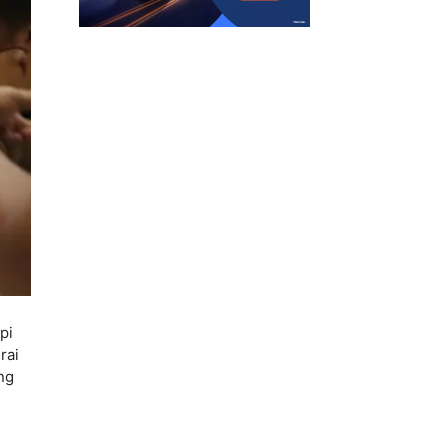
pi
rai
ng