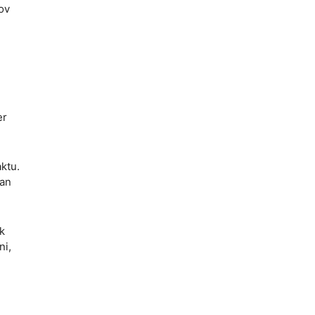
ov
er
ktu.
san
k
ni,