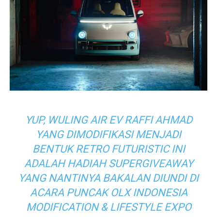
YUP, WULING AIR EV RAFFI AHMAD
YANG DIMODIFIKASI MENJADI
BENTUK RETRO FUTURISTIC INI
ADALAH HADIAH SUPERGIVEAWAY
YANG NANTINYA BAKALAN DIUNDI DI
ACARA PUNCAK OLX INDONESIA
MODIFICATION & LIFESTYLE EXPO