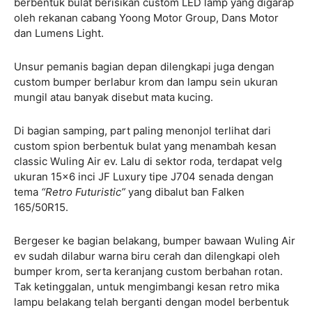
berbentuk bulat berisikan custom LED lamp yang digarap
oleh rekanan cabang Yoong Motor Group, Dans Motor
dan Lumens Light.
Unsur pemanis bagian depan dilengkapi juga dengan
custom bumper berlabur krom dan lampu sein ukuran
mungil atau banyak disebut mata kucing.
Di bagian samping, part paling menonjol terlihat dari
custom spion berbentuk bulat yang menambah kesan
classic Wuling Air ev. Lalu di sektor roda, terdapat velg
ukuran 15×6 inci JF Luxury tipe J704 senada dengan
tema
“Retro Futuristic”
yang dibalut ban Falken
165/50R15.
Bergeser ke bagian belakang, bumper bawaan Wuling Air
ev sudah dilabur warna biru cerah dan dilengkapi oleh
bumper krom, serta keranjang custom berbahan rotan.
Tak ketinggalan, untuk mengimbangi kesan retro mika
lampu belakang telah berganti dengan model berbentuk