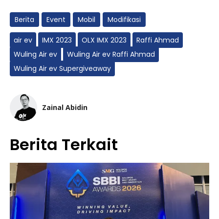
Berita
Event
Mobil
Modifikasi
air ev
IMX 2023
OLX IMX 2023
Raffi Ahmad
Wuling Air ev
Wuling Air ev Raffi Ahmad
Wuling Air ev Supergiveaway
Zainal Abidin
Berita Terkait