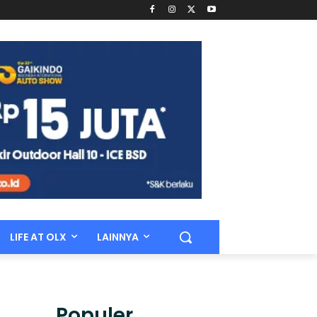
LIFE AT OLX
LAINNYA
Populer.