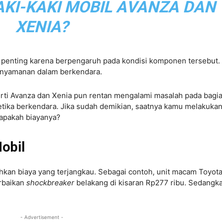
AKI-KAKI MOBIL AVANZA DAN
XENIA?
t penting karena berpengaruh pada kondisi komponen tersebut.
 kenyamanan dalam berkendara.
rti Avanza dan Xenia pun rentan mengalami masalah pada bagi
etika berkendara. Jika sudah demikian, saatnya kamu melakuka
rapakah biayanya?
Mobil
an biaya yang terjangkau. Sebagai contoh, unit macam Toyot
erbaikan
shockbreaker
belakang di kisaran Rp277 ribu. Sedangk
- Advertisement -