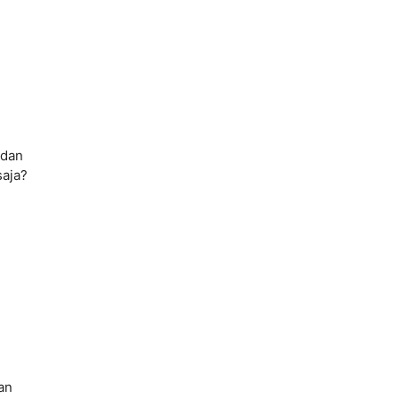
 dan
saja?
an