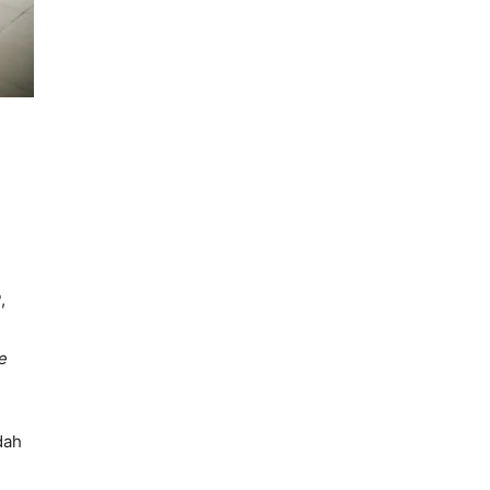
,
e
dah