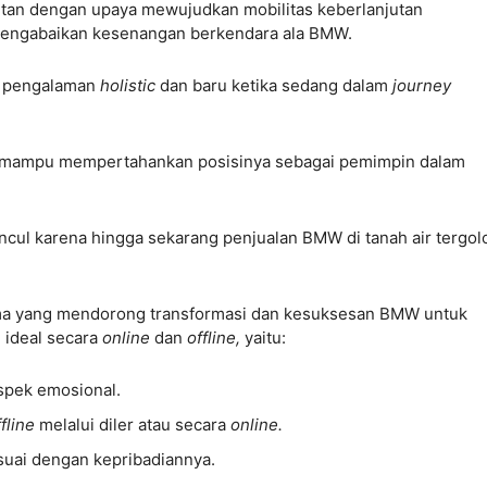
aitan dengan upaya mewujudkan mobilitas keberlanjutan
mengabaikan kesenangan berkendara ala BMW.
an pengalaman
holistic
dan baru ketika sedang dalam
journey
is mampu mempertahankan posisinya sebagai pemimpin dalam
uncul karena hingga sekarang penjualan BMW di tanah air tergo
ama yang mendorong transformasi dan kesuksesan BMW untuk
 ideal secara
online
dan
offline,
yaitu:
aspek emosional.
ffline
melalui diler atau secara
online.
uai dengan kepribadiannya.