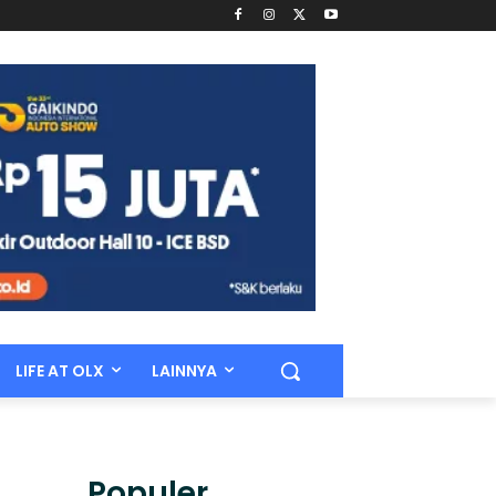
LIFE AT OLX
LAINNYA
Populer.