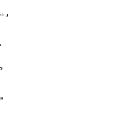
asing
.
gi
si
n