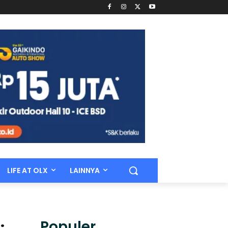
LIFE AT OLX
LAINNYA
Populer.