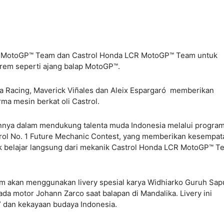
ing MotoGP™ Team dan Castrol Honda LCR MotoGP™ Team untuk
strem seperti ajang balap MotoGP™.
ia Racing, Maverick Viñales dan Aleix Espargaró memberikan
rma mesin berkat oli Castrol.
nnya dalam mendukung talenta muda Indonesia melalui progra
trol No. 1 Future Mechanic Contest, yang memberikan kesempat
uk belajar langsung dari mekanik Castrol Honda LCR MotoGP™ T
m akan menggunakan livery spesial karya Widhiarko Guruh Sapu
da motor Johann Zarco saat balapan di Mandalika. Livery ini
dan kekayaan budaya Indonesia.