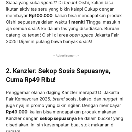
Siapa yang suka
ngemil
? Di
tenant
Oishi, kalian bisa
ikutan aktivitas seru yang bikin kalap! Cukup dengan
membayar
Rp100.000
, kalian bisa mendapatkan produk
Oishi sepuasnya dalam waktu
1 menit
! Tinggal masukin
aja semua
snack
ke dalam tas yang disediakan. Buruan
dateng ke
tenant
Oishi di area
open space
Jakarta Fair
2025! Dijamin pulang bawa banyak
snack
!
- Advertisement -
2. Kanzler: Sekop Sosis Sepuasnya,
Cuma Rp49 Ribu!
Penggemar olahan daging Kanzler merapat! Di Jakarta
Fair Kemayoran 2025,
brand
sosis, bakso, dan
nugget
ini
juga nyajiin promo yang bikin ngiler. Dengan membayar
Rp49.000
, kalian bisa mendapatkan produk makanan
Kanzler dengan
sekop sepuasnya
ke dalam
bucket
yang
disediakan. Ini sih kesempatan buat stok makanan di
rumah!