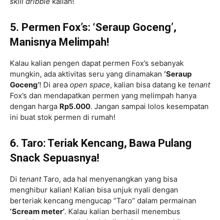
skill
dribble
kalian!
5. Permen Fox’s: ‘Seraup Goceng’,
Manisnya Melimpah!
Kalau kalian pengen dapat permen Fox’s sebanyak
mungkin, ada aktivitas seru yang dinamakan
‘Seraup
Goceng’
! Di area
open space
, kalian bisa datang ke
tenant
Fox’s dan mendapatkan permen yang melimpah hanya
dengan harga
Rp5.000
. Jangan sampai lolos kesempatan
ini buat stok permen di rumah!
6. Taro: Teriak Kencang, Bawa Pulang
Snack Sepuasnya!
Di
tenant
Taro, ada hal menyenangkan yang bisa
menghibur kalian! Kalian bisa unjuk nyali dengan
berteriak kencang mengucap “Taro” dalam permainan
‘Scream meter’
. Kalau kalian berhasil menembus