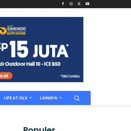
LIFE AT OLX
LAINNYA
Populer.