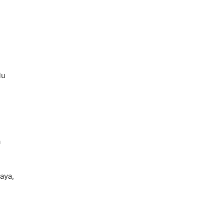
lu
a
aya,