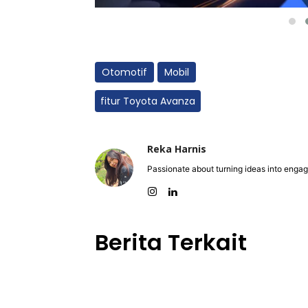
Otomotif
Mobil
fitur Toyota Avanza
Reka Harnis
Passionate about turning ideas into engag
Berita Terkait