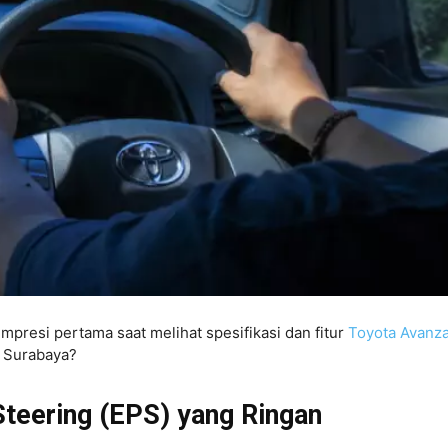
impresi pertama saat melihat spesifikasi dan fitur
Toyota Avanz
i Surabaya?
Steering (EPS) yang Ringan