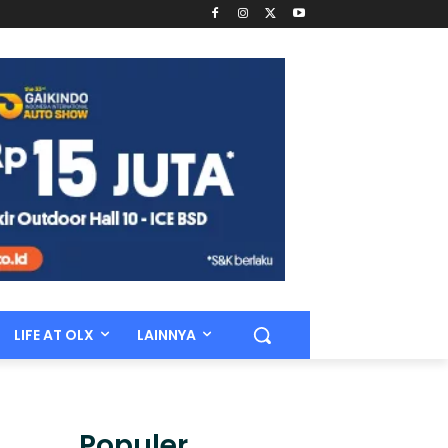
LIFE AT OLX
LAINNYA
Populer.