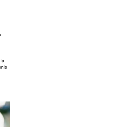
k
ia
enis