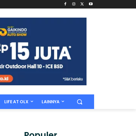
LIFE AT OLX
LAINNYA
Populer.