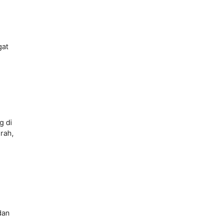
gat
g di
rah,
dan