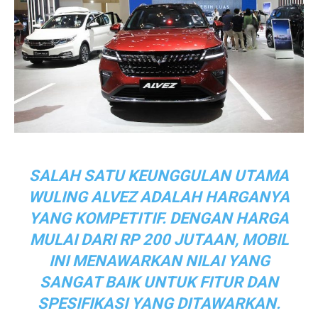
SALAH SATU KEUNGGULAN UTAMA
WULING ALVEZ ADALAH HARGANYA
YANG KOMPETITIF. DENGAN HARGA
MULAI DARI RP 200 JUTAAN, MOBIL
INI MENAWARKAN NILAI YANG
SANGAT BAIK UNTUK FITUR DAN
SPESIFIKASI YANG DITAWARKAN.