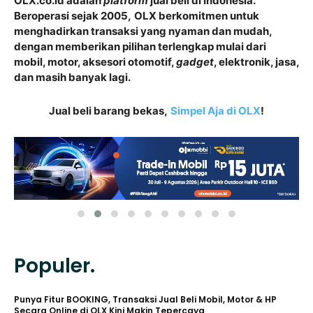
OLX.co.id
adalah
platform
jual beli di Indonesia.
Beroperasi sejak 2005,
OLX
berkomitmen untuk
menghadirkan transaksi yang nyaman dan mudah,
dengan memberikan pilihan terlengkap mulai dari
mobil, motor, aksesori otomotif,
gadget
, elektronik, jasa,
dan masih banyak lagi.
Jual beli barang bekas,
Simpel Aja di OLX
!
Populer.
Punya Fitur BOOKING, Transaksi Jual Beli Mobil, Motor & HP
Secara Online di OLX Kini Makin Tepercaya