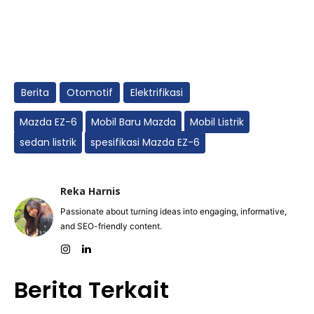
Berita
Otomotif
Elektrifikasi
Mazda EZ-6
Mobil Baru Mazda
Mobil Listrik
sedan listrik
spesifikasi Mazda EZ-6
Reka Harnis
Passionate about turning ideas into engaging, informative,
and SEO-friendly content.
Berita Terkait