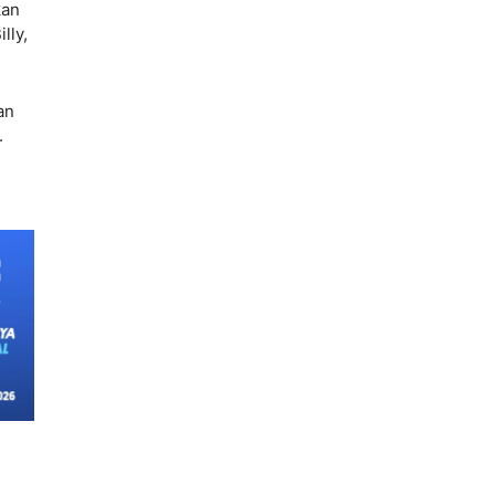
kan
lly,
an
.