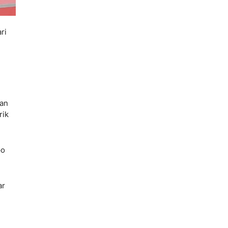
ri
tan
rik
po
ar