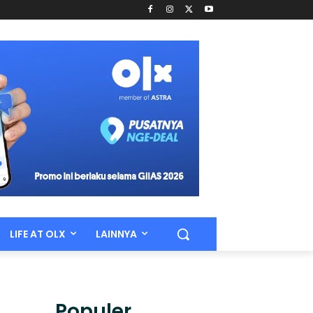
LIFE AT OLX
LAINNYA
Populer.