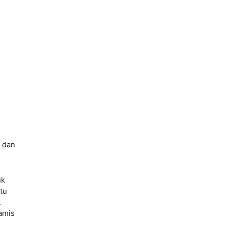
 dan
uk
tu
t
Kamis