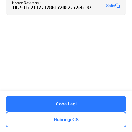
Nomor Referensi :
Salin
18.931c2117.1786172082.72eb182f
Coba Lagi
Hubungi CS