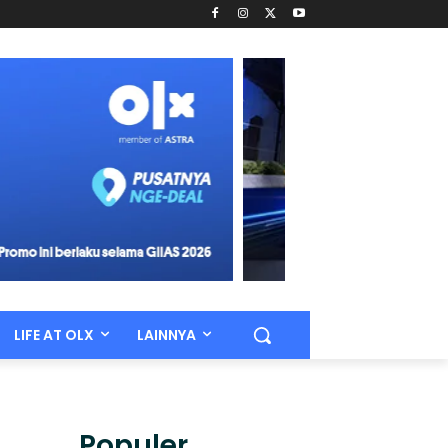
LIFE AT OLX
LAINNYA
Populer.