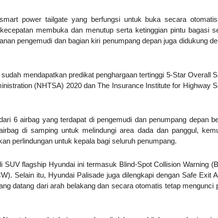
mart power tailgate yang berfungsi untuk buka secara otomati
kecepatan membuka dan menutup serta ketinggian pintu bagasi s
 kanan pengemudi dan bagian kiri penumpang depan juga didukung d
 sudah mendapatkan predikat penghargaan tertinggi 5-Star Overall S
ministration (NHTSA) 2020 dan The Insurance Institute for Highway S
ri dari 6 airbag yang terdapat di pengemudi dan penumpang depan b
irbag di samping untuk melindungi area dada dan panggul, kem
rikan perlindungan untuk kepala bagi seluruh penumpang.
i SUV flagship Hyundai ini termasuk Blind-Spot Collision Warning 
W). Selain itu, Hyundai Palisade juga dilengkapi dengan Safe Exit A
ng datang dari arah belakang dan secara otomatis tetap mengunci p