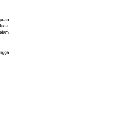
puan
luas.
dalam
ingga