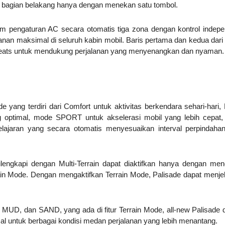
 bagian belakang hanya dengan menekan satu tombol.
em pengaturan AC secara otomatis tiga zona dengan kontrol indep
nan maksimal di seluruh kabin mobil. Baris pertama dan kedua dar
ed seats untuk mendukung perjalanan yang menyenangkan dan nyaman.
 yang terdiri dari Comfort untuk aktivitas berkendara sehari-hari
g optimal, mode SPORT untuk akselerasi mobil yang lebih cepat,
aran yang secara otomatis menyesuaikan interval perpindahan
dilengkapi dengan Multi-Terrain dapat diaktifkan hanya dengan me
ain Mode. Dengan mengaktifkan Terrain Mode, Palisade dapat menjel
 MUD, dan SAND, yang ada di fitur Terrain Mode, all-new Palisade 
 untuk berbagai kondisi medan perjalanan yang lebih menantang.