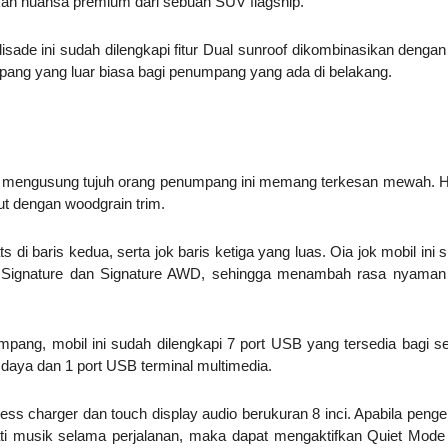
ksikan nuansa premium dari sebuah SUV flagship.
de ini sudah dilengkapi fitur Dual sunroof dikombinasikan dengan
pang yang luar biasa bagi penumpang yang ada di belakang.
 mengusung tujuh orang penumpang ini memang terkesan mewah. Ha
lut dengan woodgrain trim.
di baris kedua, serta jok baris ketiga yang luas. Oia jok mobil ini 
ipe Signature dan Signature AWD, sehingga menambah rasa nyaman
ng, mobil ini sudah dilengkapi 7 port USB yang tersedia bagi 
i daya dan 1 port USB terminal multimedia.
reless charger dan touch display audio berukuran 8 inci. Apabila peng
ti musik selama perjalanan, maka dapat mengaktifkan Quiet Mode