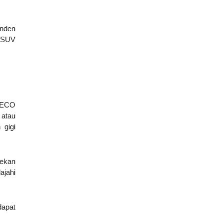
enden
i SUV
, ECO
 atau
 gigi
nekan
ajahi
dapat