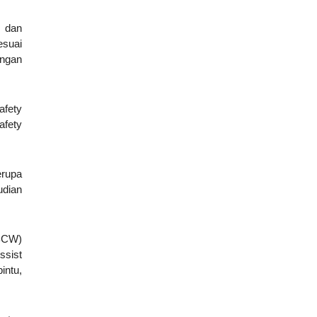
s dan
esuai
engan
afety
afety
erupa
udian
(BCW)
ssist
intu,