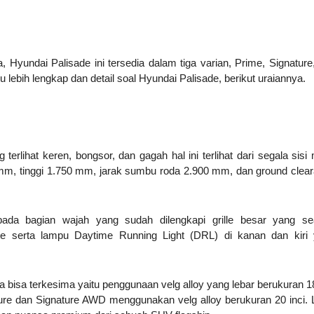
, Hyundai Palisade ini tersedia dalam tiga varian, Prime, Signature
 lebih lengkap dan detail soal Hyundai Palisade, berikut uraiannya.
erlihat keren, bongsor, dan gagah hal ini terlihat dari segala sisi 
mm, tinggi 1.750 mm, jarak sumbu roda 2.900 mm, dan ground clea
pada bagian wajah yang sudah dilengkapi grille besar yang s
e serta lampu Daytime Running Light (DRL) di kanan dan kiri
 bisa terkesima yaitu penggunaan velg alloy yang lebar berukuran 18
ture dan Signature AWD menggunakan velg alloy berukuran 20 inci. 