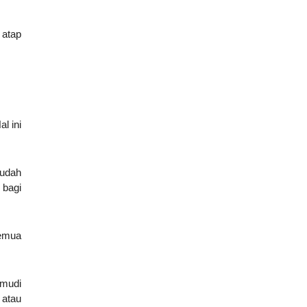
 atap
l ini
sudah
 bagi
semua
emudi
 atau