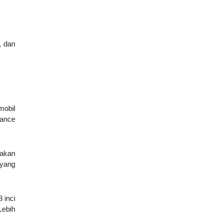
, dan
mobil
rance
eakan
 yang
 inci
Lebih