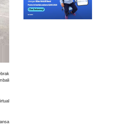
ebrak
mbali
rtual
uansa