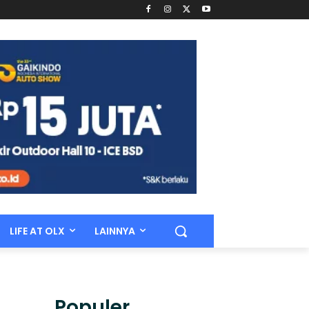
LIFE AT OLX
LAINNYA
Populer.