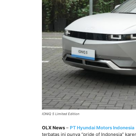
IONIQ 5 Limited Edition
OLX News
–
PT Hyundai Motors Indonesia
terbatas ini punya “pride of Indonesia” ka