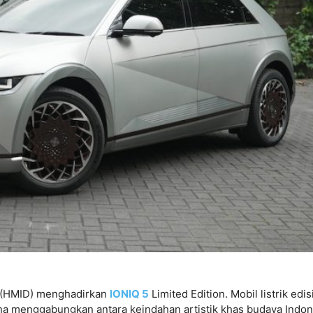
(HMID) menghadirkan
IONIQ 5
Limited Edition. Mobil listrik edis
rena menggabungkan antara keindahan artistik khas budaya Indon