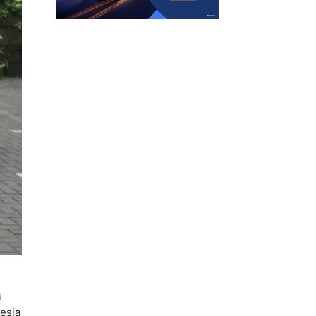
i
esia