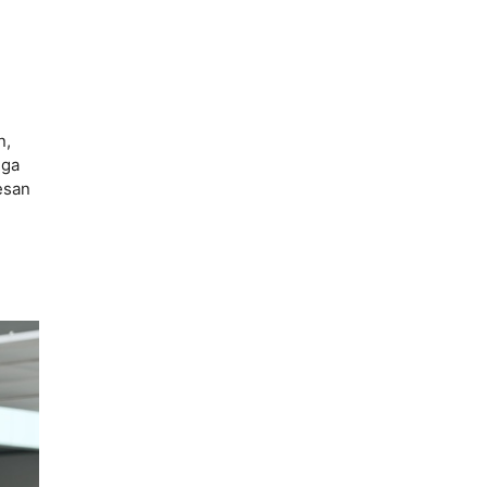
n,
uga
esan