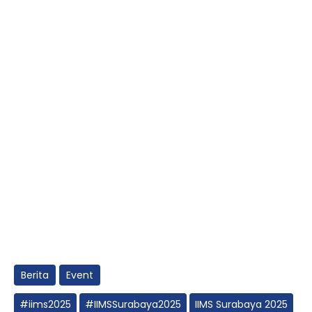
Berita
Event
#iims2025
#IIMSSurabaya2025
IIMS Surabaya 2025