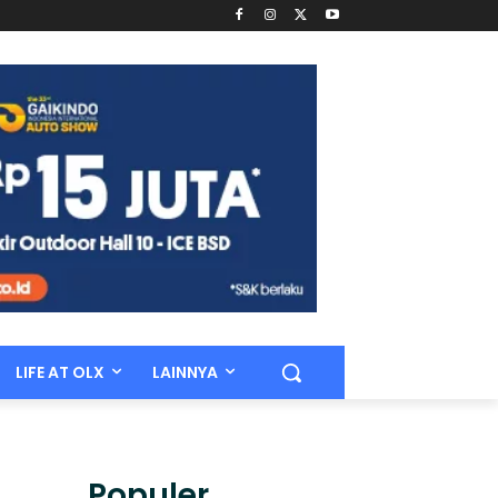
LIFE AT OLX
LAINNYA
Populer.