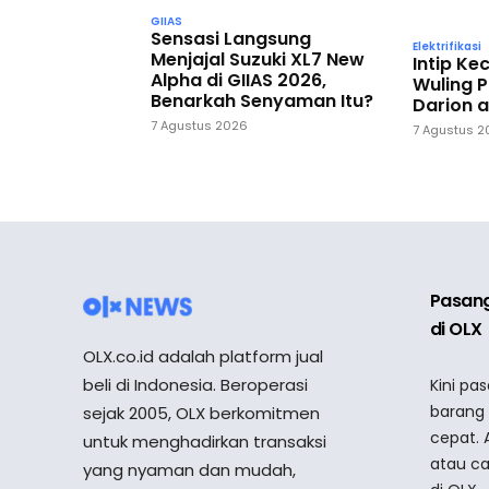
GIIAS
Sensasi Langsung
Elektrifikasi
Menjajal Suzuki XL7 New
Intip K
Alpha di GIIAS 2026,
Wuling P
Benarkah Senyaman Itu?
Darion a
7 Agustus 2026
7 Agustus 
Pasang
di OLX
OLX.co.id adalah platform jual
beli di Indonesia. Beroperasi
Kini pa
barang
sejak 2005, OLX berkomitmen
cepat. 
untuk menghadirkan transaksi
atau ca
yang nyaman dan mudah,