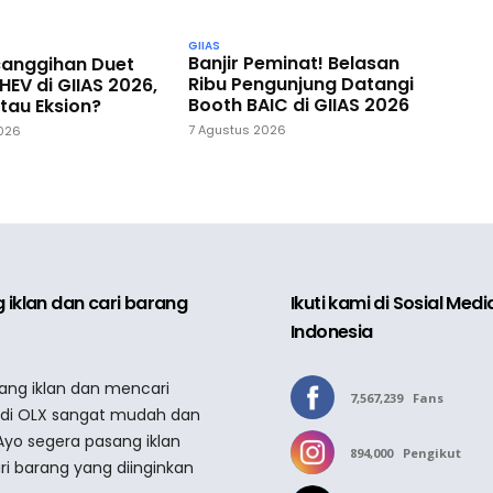
GIIAS
Banjir Peminat! Belasan
ecanggihan Duet
Ribu Pengunjung Datangi
HEV di GIIAS 2026,
Booth BAIC di GIIAS 2026
tau Eksion?
7 Agustus 2026
2026
 iklan dan cari barang
Ikuti kami di Sosial Med
Indonesia
sang iklan dan mencari
7,567,239
Fans
 di OLX sangat mudah dan
Ayo segera pasang iklan
894,000
Pengikut
ri barang yang diinginkan