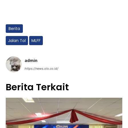
Berita
Jalan Tol
MLFF
admin
https://news.olx.co.id/
Berita Terkait