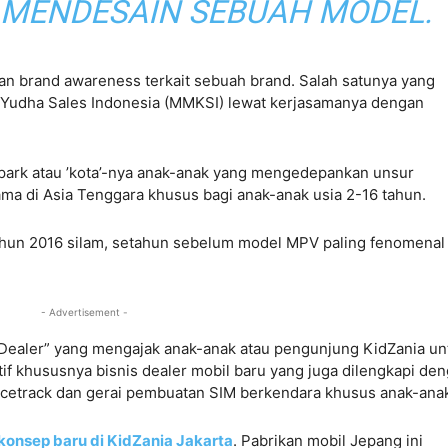
 MENDESAIN SEBUAH MODEL.
n brand awareness terkait sebuah brand. Salah satunya yang
a Yudha Sales Indonesia (MMKSI) lewat kerjasamanya dengan
park atau ’kota’-nya anak-anak yang mengedepankan unsur
ma di Asia Tenggara khusus bagi anak-anak usia 2-16 tahun.
tahun 2016 silam, setahun sebelum model MPV paling fenomenal 
.
- Advertisement -
Dealer” yang mengajak anak-anak atau pengunjung KidZania un
tif khususnya bisnis dealer mobil baru yang juga dilengkapi de
Racetrack dan gerai pembuatan SIM berkendara khusus anak-ana
konsep baru di KidZania Jakarta
. Pabrikan mobil Jepang ini