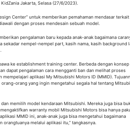
 KidZania Jakarta, Selasa (27/6/2023)
.
 Design Center” untuk memberikan pemahaman mendasar terkait
 diawali dengan proses mendesain sebuah model.
memberikan pengalaman baru kepada anak-anak bagaimana caran
 sekadar nempel-nempel part, kasih nama, kasih background l
n.
ibawa ke establishment training center. Berbeda dengan konsep
akan dapat pengalaman cara mengganti ban dan melihat proses
n mempelajari aplikasi My Mitsubishi Motors ID (MMID). Tujuan
 orang-orang yang ingin mengetahui segala hal tentang Mitsubi
at dan memilih model kendaraan Mitsubishi. Mereka juga bisa bu
engaktifkan warranty mobil Mitsubishi Motors bisa hanya pak
likasi MMID ini, anak-anak juga bisa mengetahui bagaimana
 orangtuanya melalui aplikasi itu,” tangkasnya.