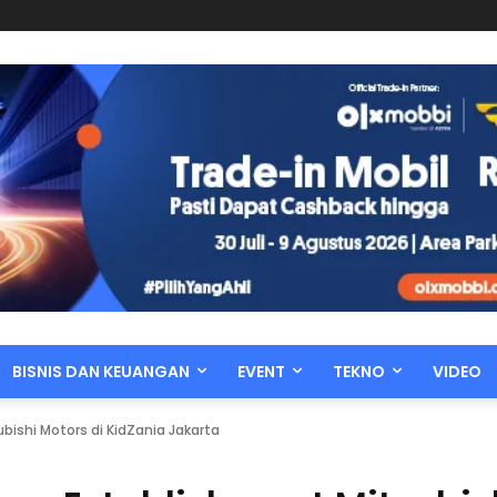
BISNIS DAN KEUANGAN
EVENT
TEKNO
VIDEO
bishi Motors di KidZania Jakarta