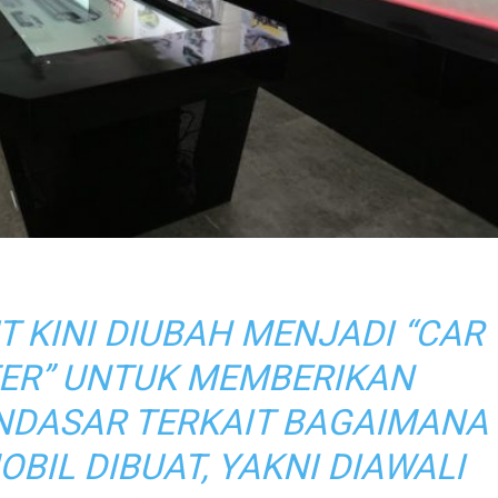
 KINI DIUBAH MENJADI “CAR
TER” UNTUK MEMBERIKAN
DASAR TERKAIT BAGAIMANA
BIL DIBUAT, YAKNI DIAWALI