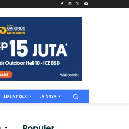
LIFE AT OLX
LAINNYA
Populer.