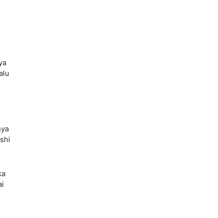
ya
alu
nya
shi
ka
ai