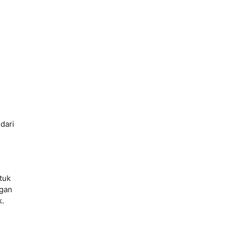
dari
tuk
ngan
k.