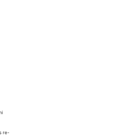
mi
s re-