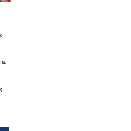
k
lau
ng