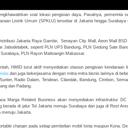
engkhawatirkan soal lokasi pengisian daya. Pasalnya, pemerinta se
araan Listrik Umum (SPKLU) tersebar di Jakarta hingga Surabaya 
stribusi Jakarta Raya Gambir, Senayan City Mall, Aeon Mall BSD 
 luar Jabodetabek, seperti PLN UP3 Bandung, PLN Gedung Sate Ban
urabaya, PLN Rayon Mattoangin Makassar.
intah, HMID turut aktif menyediakan stasiun pengisian kendaraan lis
undai
dan juga bekerjasama dengan mitra-mitra bisnis lainnya di beb
o, Sunter, Radio Dalam, Tendean, Cilandak, Bandung, Cirebon, Sema
bang dan Padang.
sa Marga Related Business akan menyediakan infrastruktur DC
 berada di jalur Tol Jakarta menuju Surabaya dan juga di Rest Ar
a menuju Jakarta.
table charger pada setiap pembelian mobil Ioniq maupun Kona. D