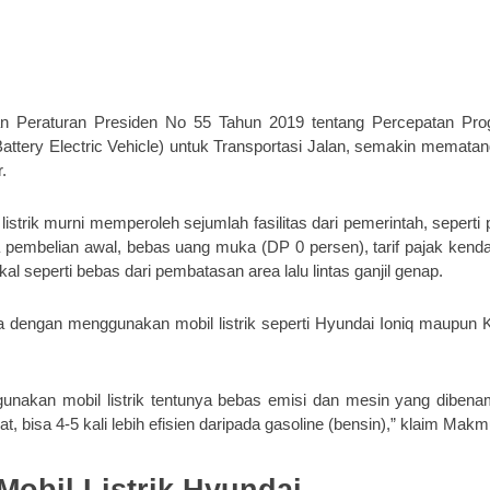
ngan Peraturan Presiden No 55 Tahun 2019 tentang Percepatan Pr
Battery Electric Vehicle) untuk Transportasi Jalan, semakin memata
.
listrik murni memperoleh sejumlah fasilitas dari pemerintah, seperti 
 pembelian awal, bebas uang muka (DP 0 persen), tarif pajak kend
skal seperti bebas dari pembatasan area lalu lintas ganjil genap.
 dengan menggunakan mobil listrik seperti Hyundai Ioniq maupun 
gunakan mobil listrik tentunya bebas emisi dan mesin yang diben
, bisa 4-5 kali lebih efisien daripada gasoline (bensin),” klaim Makm
Mobil Listrik Hyundai