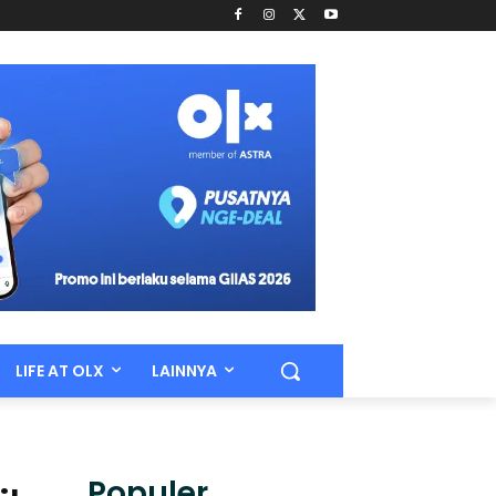
LIFE AT OLX
LAINNYA
Populer.