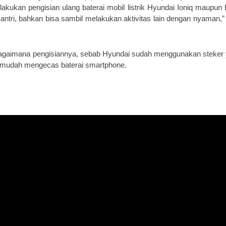
elakukan pengisian ulang baterai mobil listrik Hyundai Ioniq maupun
u antri, bahkan bisa sambil melakukan aktivitas lain dengan nyaman,” 
bagaimana pengisiannya, sebab Hyundai sudah menggunakan steker
emudah mengecas baterai smartphone.