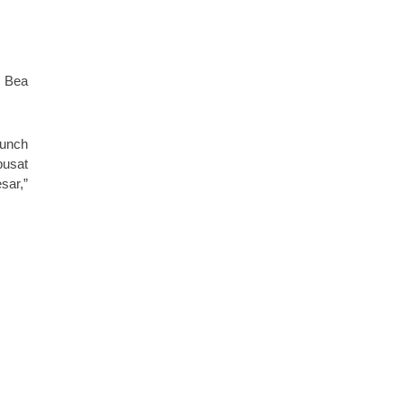
s Bea
aunch
pusat
sar,”