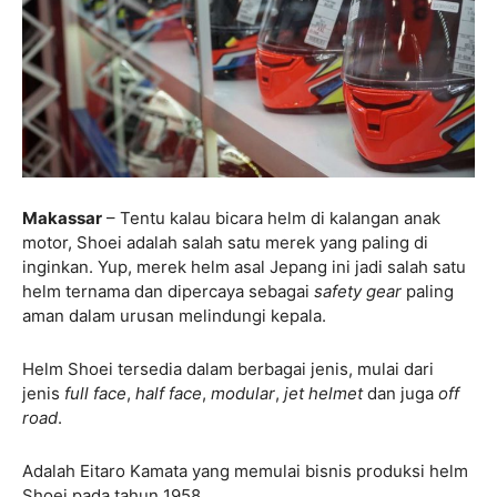
Makassar
– Tentu kalau bicara helm di kalangan anak
motor, Shoei adalah salah satu merek yang paling di
inginkan. Yup, merek helm asal Jepang ini jadi salah satu
helm ternama dan dipercaya sebagai
safety gear
paling
aman dalam urusan melindungi kepala.
Helm Shoei tersedia dalam berbagai jenis, mulai dari
jenis
full face
,
half face
,
modular
,
jet helmet
dan juga
off
road
.
Adalah Eitaro Kamata yang memulai bisnis produksi helm
Shoei pada tahun 1958.