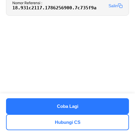
Nomor Referensi :
Salin
18.931c2117.1786256900.7c735f9a
Coba Lagi
Hubungi CS