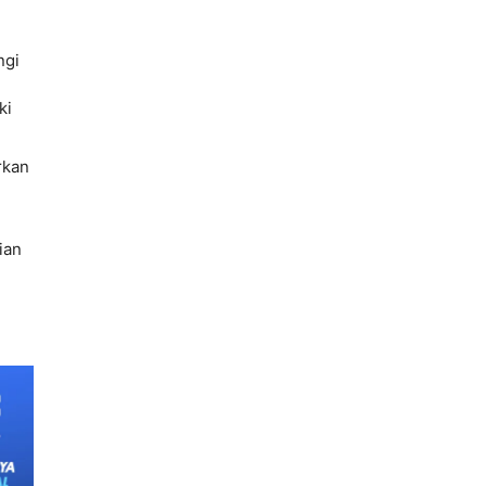
ngi
ki
rkan
ian