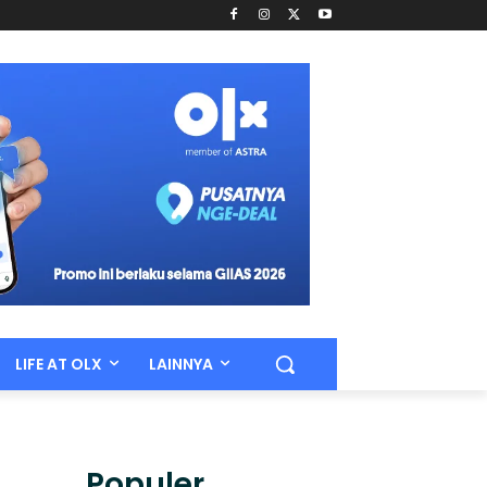
LIFE AT OLX
LAINNYA
Populer.