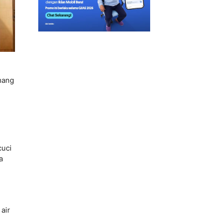
mang
cuci
a
air