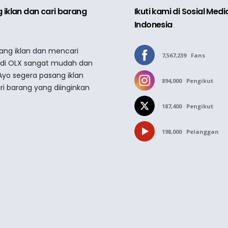
 iklan dan cari barang
Ikuti kami di Sosial Med
Indonesia
sang iklan dan mencari
7,567,239
Fans
 di OLX sangat mudah dan
Ayo segera pasang iklan
894,000
Pengikut
ri barang yang diinginkan
187,400
Pengikut
198,000
Pelanggan