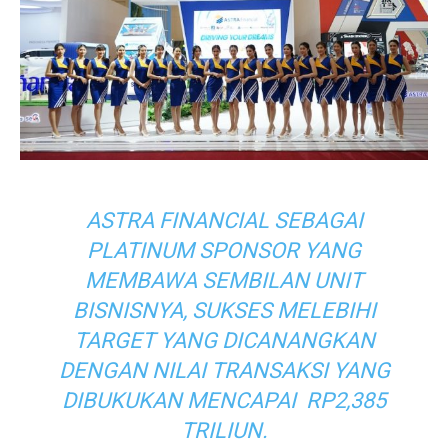
ASTRA FINANCIAL SEBAGAI
PLATINUM SPONSOR YANG
MEMBAWA SEMBILAN UNIT
BISNISNYA, SUKSES MELEBIHI
TARGET YANG DICANANGKAN
DENGAN NILAI TRANSAKSI YANG
DIBUKUKAN MENCAPAI RP2,385
TRILIUN.