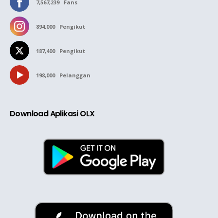
7,567,239
Fans
894,000
Pengikut
187,400
Pengikut
198,000
Pelanggan
Download Aplikasi OLX