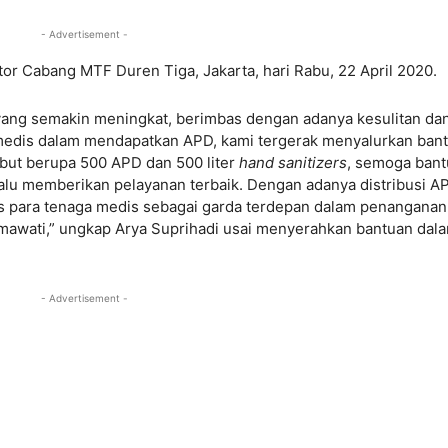
- Advertisement -
or Cabang MTF Duren Tiga, Jakarta, hari Rabu, 22 April 2020.
 yang semakin meningkat, berimbas dengan adanya kesulitan da
 medis dalam mendapatkan APD, kami tergerak menyalurkan ban
but berupa 500 APD dan 500 liter
hand sanitizers
, semoga ban
alu memberikan pelayanan terbaik. Dengan adanya distribusi A
as para tenaga medis sebagai garda terdepan dalam penanganan
awati,” ungkap Arya Suprihadi usai menyerahkan bantuan dal
- Advertisement -