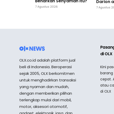
Benarkah Senyaman Itu?
Darion a
7 Agustus 2026
7 Agustus 
Pasang
di OLX
OLX.co.id adalah platform jual
beli di Indonesia. Beroperasi
Kini pa
barang
sejak 2005, OLX berkomitmen
cepat. 
untuk menghadirkan transaksi
atau ca
yang nyaman dan mudah,
di OLX
dengan memberikan pilihan
terlengkap mulai dari mobil,
motor, aksesori otomotif,
gadget, elektronik, jasa, dan