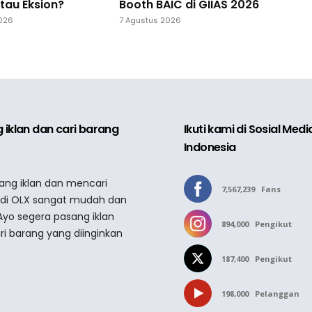
Booth BAIC di GIIAS 2026
tau Eksion?
7 Agustus 2026
2026
 iklan dan cari barang
Ikuti kami di Sosial Med
Indonesia
sang iklan dan mencari
7,567,239
Fans
 di OLX sangat mudah dan
Ayo segera pasang iklan
894,000
Pengikut
ri barang yang diinginkan
187,400
Pengikut
198,000
Pelanggan