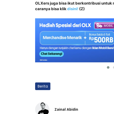
OLXers juga bisa ikut berkontribusi unt
caranya bisa klik
disini!
(Z)
Berita
Zainal Abidin