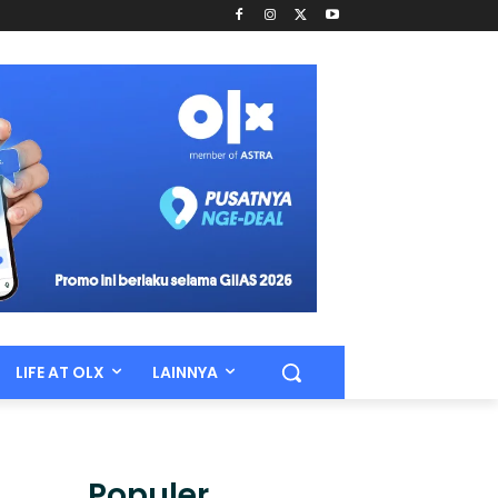
LIFE AT OLX
LAINNYA
Populer.