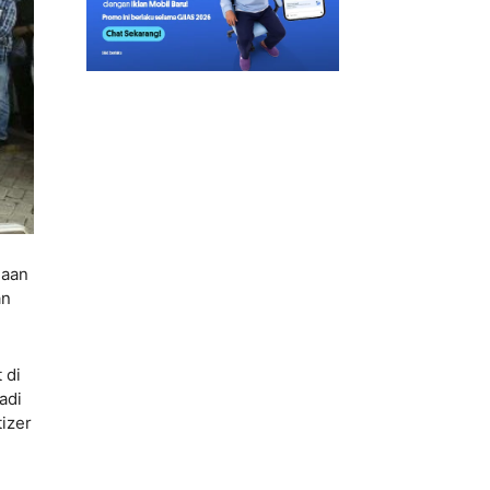
haan
an
 di
adi
izer