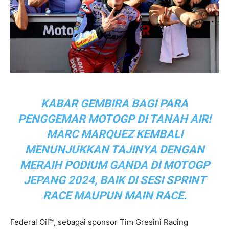
KABAR GEMBIRA BAGI PARA
PENGGEMAR MOTOGP DI TANAH AIR!
MARC MARQUEZ KEMBALI
MENUNJUKKAN TAJINYA DENGAN
MERAIH PODIUM GANDA DI MOTOGP
JEPANG 2024, BAIK DI SESI SPRINT
RACE MAUPUN MAIN RACE.
Federal Oil™, sebagai sponsor Tim Gresini Racing