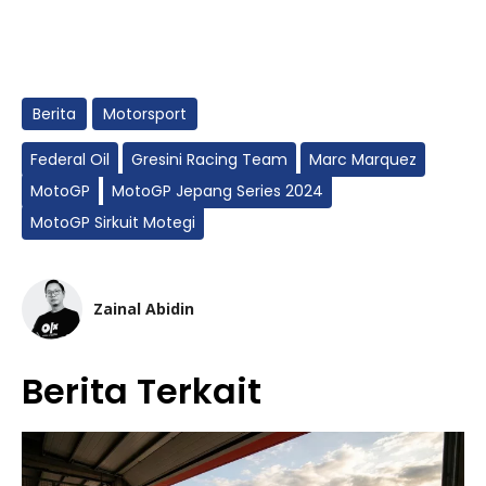
Berita
Motorsport
Federal Oil
Gresini Racing Team
Marc Marquez
MotoGP
MotoGP Jepang Series 2024
MotoGP Sirkuit Motegi
Zainal Abidin
Berita Terkait