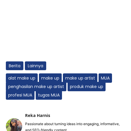
Berita
Lainnya
alat make up
make up
make up artist
MUA
penghasilan make up artist
produk make up
profesi MUA
tugas MUA
Reka Harnis
Passionate about turning ideas into engaging, informative,
and SEO-friendly content.