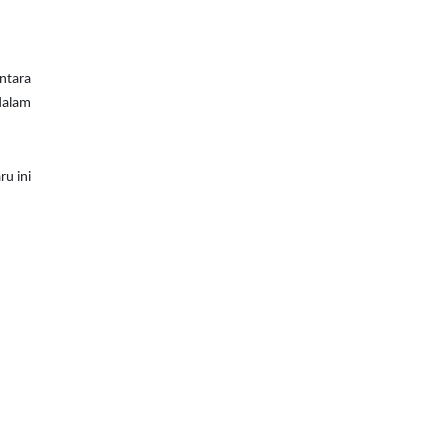
ntara
dalam
ru ini