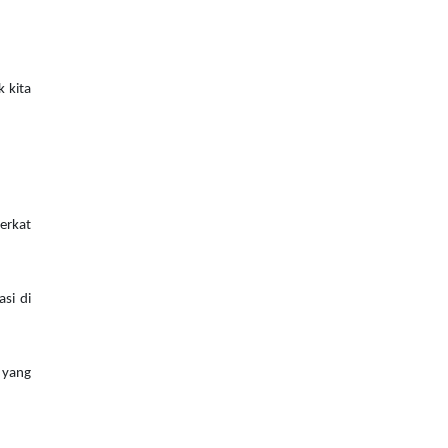
k kita
erkat
si di
 yang