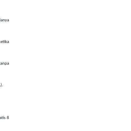
adanya
etika
tanpa
).
atis 8