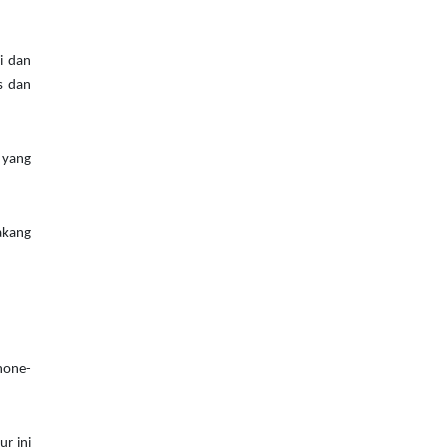
i dan
s dan
i yang
akang
phone-
r ini