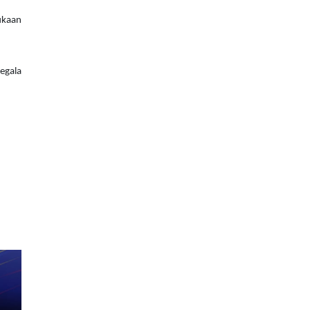
ukaan
egala