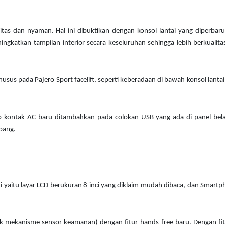
alitas dan nyaman. Hal ini dibuktikan dengan konsol lantai yang diperbaru
ngkatkan tampilan interior secara keseluruhan sehingga lebih berkualita
sus pada Pajero Sport facelift, seperti keberadaan di bawah konsol lanta
stop kontak AC baru ditambahkan pada colokan USB yang ada di panel bel
pang.
ini yaitu layar LCD berukuran 8 inci yang diklaim mudah dibaca, dan Smart
asuk mekanisme sensor keamanan) dengan fitur hands-free baru. Dengan fitu