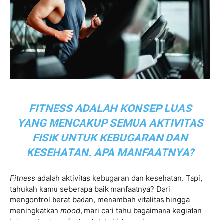
FITNESS ADALAH KONSEP LUAS
YANG MENCAKUP SEMUA AKTIVITAS
FISIK UNTUK KEBUGARAN DAN
KESEHATAN. APA MANFAATNYA?
Fitness
adalah aktivitas kebugaran dan kesehatan. Tapi,
tahukah kamu seberapa baik manfaatnya? Dari
mengontrol berat badan, menambah vitalitas hingga
meningkatkan
mood
, mari cari tahu bagaimana kegiatan