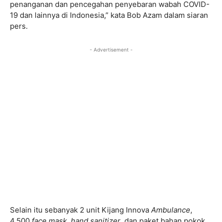
penanganan dan pencegahan penyebaran wabah COVID-
19 dan lainnya di Indonesia,” kata Bob Azam dalam siaran
pers.
- Advertisement -
Selain itu sebanyak 2 unit Kijang Innova
Ambulance
,
4.500
face mask
,
hand sanitizer
, dan paket bahan pokok