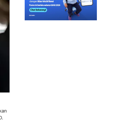
kan
D.