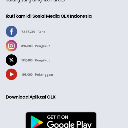
Ikuti kami di Sosial Media OLX Indonesia
7,567,239
Fans
894,000
Pengikut
187,400
Pengikut
198,000
Pelanggan
Download Aplikasi OLX