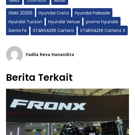
GIIAS
Otomotif
Mobil
GIIAS 20205
Hyundai Creta
Hyundai Palisade
Hyundai Tucson
Hyundai Venue
promo hyundai
Santa Fe
STARGAZER Cartenz
STARGAZER Cartenz X
Fadila Reva Hanandita
Berita Terkait