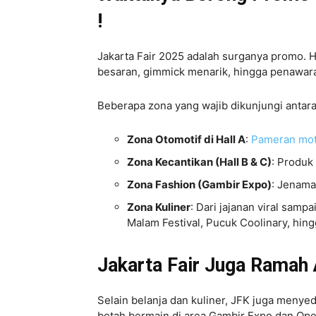
!
Jakarta Fair 2025 adalah surganya promo.
besaran, gimmick menarik, hingga penawar
Beberapa zona yang wajib dikunjungi antara 
Zona Otomotif di Hall A
:
Pameran mot
Zona Kecantikan (Hall B & C)
: Produk
Zona Fashion (Gambir Expo)
: Jenama
Zona Kuliner
: Dari jajanan viral sam
Malam Festival, Pucuk Coolinary, hin
Jakarta Fair Juga Ramah 
Selain belanja dan kuliner, JFK juga menye
betah bermain di area Gambir Expo dan Op