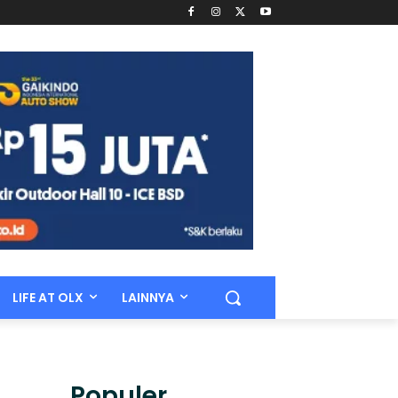
LIFE AT OLX
LAINNYA
Populer.