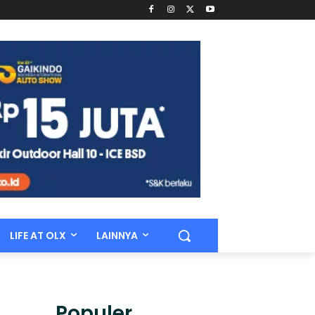
LIFE AT OLX
LAINNYA
Populer.