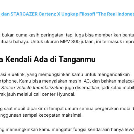
dan STARGAZER Cartenz X Ungkap Filosofi “The Real Indone
ni bukan cuma kasih peringatan, tapi juga bisa memberikan bant
 situasi bahaya. Untuk ukuran MPV 300 jutaan, ini termasuk impre
a Kendali Ada di Tanganmu
kasi Bluelink, yang memungkinkan kamu untuk mengendalikan
artphone. Kamu bisa menyalakan mesin, AC, dan bahkan melaca
i
Stolen Vehicle Immobilization
juga disematkan, jadi kalau mobi
rak jauh melalui call center Hyundai.
ng saat mobil diparkir di tempat umum semua pergerakan mobil 
i penggunaan sampai kecepatan maksimal.
ang memungkinkan kamu mengatur fungsi kendaraan hanya lewa