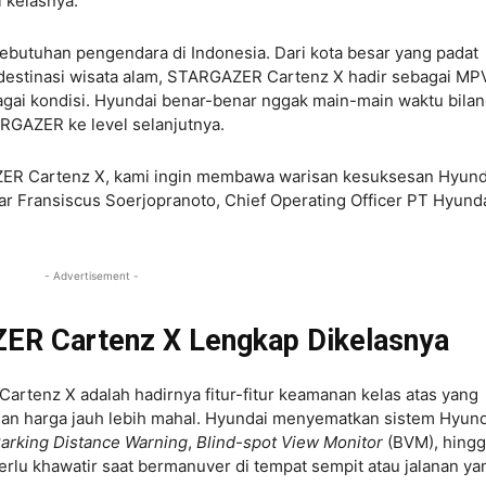
 kelasnya.
butuhan pengendara di Indonesia. Dari kota besar yang padat
destinasi wisata alam, STARGAZER Cartenz X hadir sebagai MP
agai kondisi. Hyundai benar-benar nggak main-main waktu bila
GAZER ke level selanjutnya.
ER Cartenz X, kami ingin membawa warisan kesuksesan Hyund
jar Fransiscus Soerjopranoto, Chief Operating Officer PT Hyund
- Advertisement -
ER Cartenz X Lengkap Dikelasnya
Cartenz X adalah hadirnya fitur-fitur keamanan kelas atas yang
an harga jauh lebih mahal. Hyundai menyematkan sistem Hyund
Parking Distance Warning
,
Blind-spot View Monitor
(BVM), hing
erlu khawatir saat bermanuver di tempat sempit atau jalanan ya