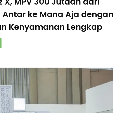
 X, MPV 300 Jutaan dari
 Antar ke Mana Aja denga
an Kenyamanan Lengkap