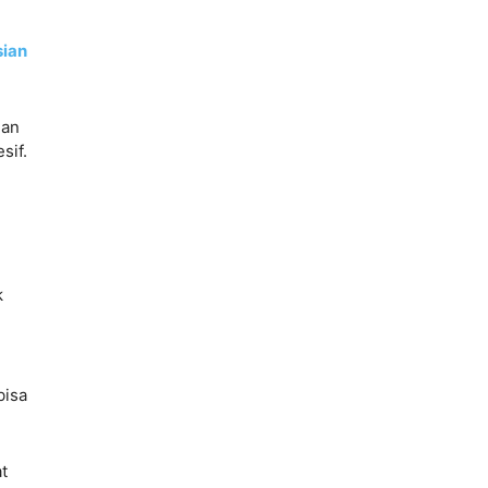
sian
uan
sif.
k
l
bisa
t