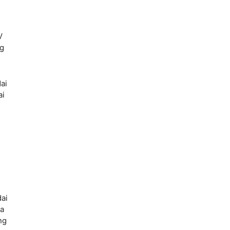
V
ng
ai
ai
ai
ga
ng