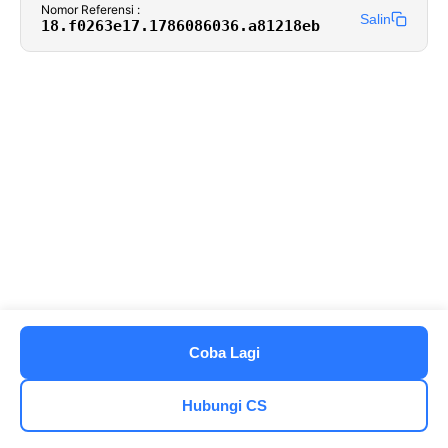
Nomor Referensi :
Salin
18.f0263e17.1786086036.a81218eb
Coba Lagi
Hubungi CS