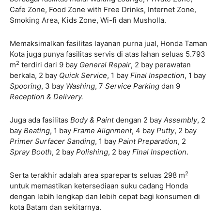
Cafe Zone, Food Zone with Free Drinks, Internet Zone,
Smoking Area, Kids Zone, Wi-fi dan Musholla.
Memaksimalkan fasilitas layanan purna jual, Honda Taman
Kota juga punya fasilitas servis di atas lahan seluas 5.793
2
m
terdiri dari 9 bay
General Repair
, 2 bay perawatan
berkala, 2 bay
Quick Service
, 1 bay
Final Inspection
, 1 bay
Spooring
, 3 bay
Washing
, 7
Service Parking
dan 9
Reception & Delivery.
Juga ada fasilitas
Body & Paint
dengan 2 bay
Assembly
, 2
bay
Beating
, 1 bay
Frame Alignment
, 4 bay
Putty
, 2 bay
Primer Surfacer Sanding
, 1 bay
Paint Preparation
, 2
Spray Booth
, 2 bay
Polishing
, 2 bay
Final Inspection
.
2
Serta terakhir adalah area spareparts seluas 298 m
untuk memastikan ketersediaan suku cadang Honda
dengan lebih lengkap dan lebih cepat bagi konsumen di
kota Batam dan sekitarnya.