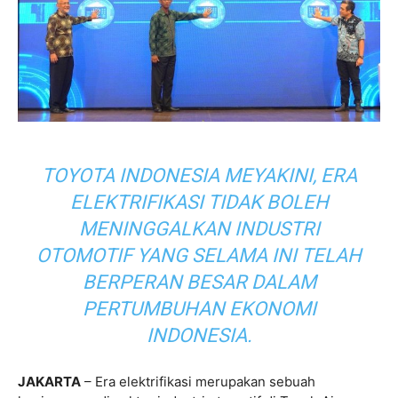
TOYOTA INDONESIA MEYAKINI, ERA
ELEKTRIFIKASI TIDAK BOLEH
MENINGGALKAN INDUSTRI
OTOMOTIF YANG SELAMA INI TELAH
BERPERAN BESAR DALAM
PERTUMBUHAN EKONOMI
INDONESIA.
JAKARTA
– Era elektrifikasi merupakan sebuah