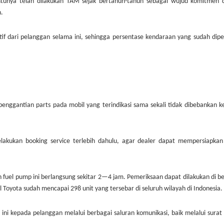
tentunya telah dilakukan TAM sejak bertahun-tahun sebagai wujud komitmen
n.
if dari pelanggan selama ini, sehingga persentase kendaraan yang sudah dipe
 penggantian parts pada mobil yang terindikasi sama sekali tidak dibebankan 
akukan booking service terlebih dahulu, agar dealer dapat mempersiapkan 
fuel pump ini berlangsung sekitar 2—4 jam. Pemeriksaan dapat dilakukan di b
l Toyota sudah mencapai 298 unit yang tersebar di seluruh wilayah di Indonesia.
ni kepada pelanggan melalui berbagai saluran komunikasi, baik melalui surat