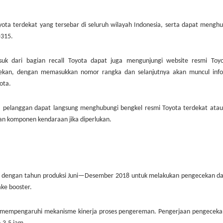
yota terdekat yang tersebar di seluruh wilayah Indonesia, serta dapat mengh
-315.
uk dari bagian recall Toyota dapat juga mengunjungi website resmi Toyo
cekan, dengan memasukkan nomor rangka dan selanjutnya akan muncul info
ota.
a pelanggan dapat langsung menghubungi bengkel resmi Toyota terdekat atau
an komponen kendaraan jika diperlukan.
ux dengan tahun produksi Juni—Desember 2018 untuk melakukan pengecekan da
ke booster.
at mempengaruhi mekanisme kinerja proses pengereman. Pengerjaan pengeceka