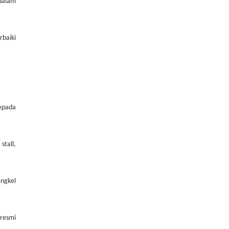
 dalam
rbaiki
kepada
stall,
engkel
 resmi