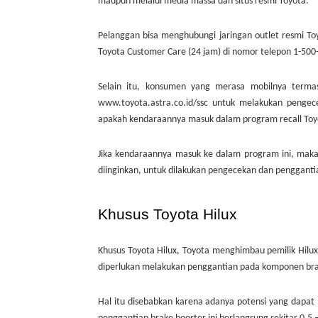
maupun melalui media massa dan situs resmi Toyota.
Pelanggan bisa menghubungi jaringan outlet resmi To
Toyota Customer Care (24 jam) di nomor telepon 1-500
Selain itu, konsumen yang merasa mobilnya termas
www.toyota.astra.co.id/ssc untuk melakukan penge
apakah kendaraannya masuk dalam program recall Toy
Jika kendaraannya masuk ke dalam program ini, mak
diinginkan, untuk dilakukan pengecekan dan pengganti
Khusus Toyota Hilux
Khusus Toyota Hilux, Toyota menghimbau pemilik Hil
diperlukan melakukan penggantian pada komponen bra
Hal itu disebabkan karena adanya potensi yang dap