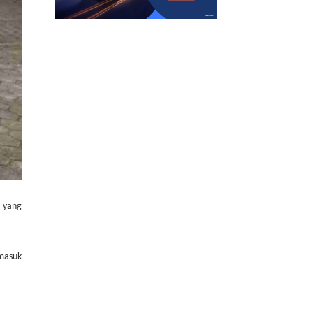
a yang
 masuk