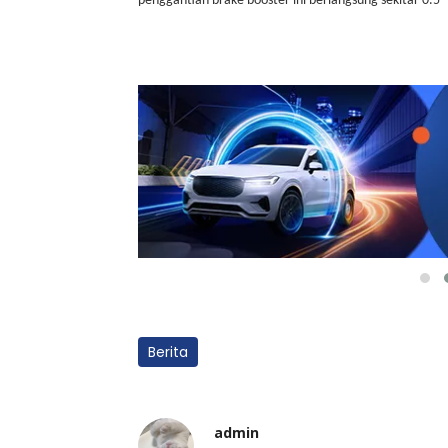
penggantian brake booster ini berlangsung sekitar 0.5 
Berita
admin