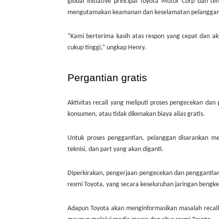
global initiative principal Toyota Motor Corp dan 
mengutamakan keamanan dan keselamatan pelangga
“Kami berterima kasih atas respon yang cepat dan akt
cukup tinggi,” ungkap Henry.
Pergantian gratis
Aktivitas recall yang meliputi proses pengecekan dan
konsumen, atau tidak dikenakan biaya alias gratis.
Untuk proses penggantian, pelanggan disarankan mel
teknisi, dan part yang akan diganti.
Diperkirakan, pengerjaan pengecekan dan penggantian 
resmi Toyota, yang secara keseluruhan jaringan bengke
Adapun Toyota akan menginformasikan masalah recall i