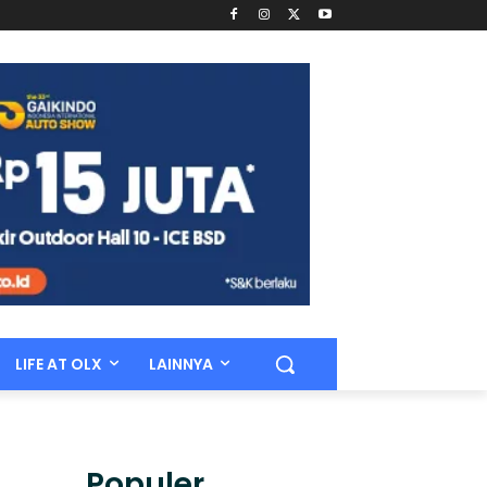
LIFE AT OLX
LAINNYA
Populer.