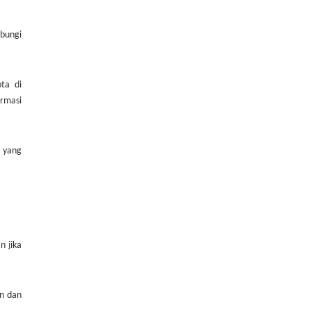
ubungi
ta di
rmasi
 yang
n jika
n dan