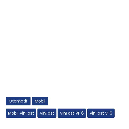
Otomotif
Mobil
Mobil VinFast
VinFast
VinFast VF 6
VinFast VF6