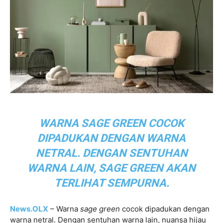
WARNA SAGE GREEN COCOK
DIPADUKAN DENGAN WARNA
NETRAL. DENGAN SENTUHAN
WARNA LAIN, SAGE GREEN AKAN
TERLIHAT SEMPURNA.
News.OLX
– Warna
sage green
cocok dipadukan dengan
warna netral. Dengan sentuhan warna lain, nuansa hijau