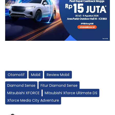
Otomotif
Mobil
Review Mobil
Diamond Sense
Fitur Diamond Sense
Mitsubishi XFORCE
Mitsubishi Xforce Ultimate DS
Xforce Media City Adventure