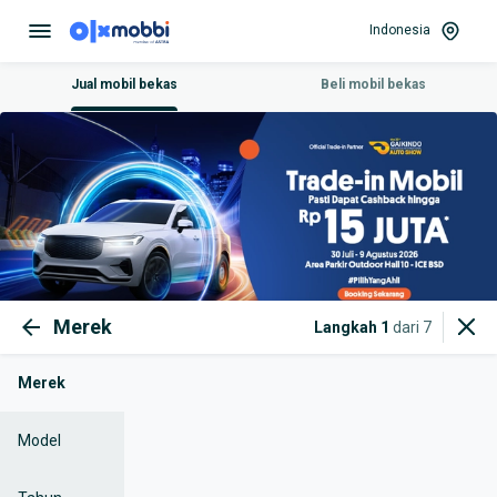
Indonesia
Jual mobil bekas
Beli mobil bekas
Merek
Langkah
1
dari
7
Merek
Model