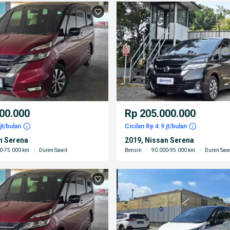
00.000
Rp 205.000.000
jt/bulan
Cicilan Rp 4.9 jt/bulan
n Serena
2019, Nissan Serena
0-75.000 km
|
Duren Sawit
Bensin
|
90.000-95.000 km
|
Duren Saw