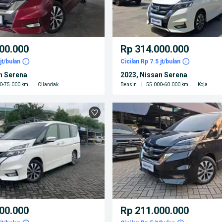
00.000
Rp 314.000.000
jt/bulan
Cicilan Rp 7.5 jt/bulan
n Serena
2023, Nissan Serena
0-75.000 km
|
Cilandak
Bensin
|
55.000-60.000 km
|
Koja
00.000
Rp 211.000.000