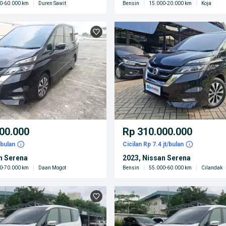
0-60.000 km
|
Duren Sawit
Bensin
|
15.000-20.000 km
|
Koja
00.000
Rp 310.000.000
/bulan
Cicilan Rp 7.4 jt/bulan
n Serena
2023, Nissan Serena
0-70.000 km
|
Daan Mogot
Bensin
|
55.000-60.000 km
|
Cilandak