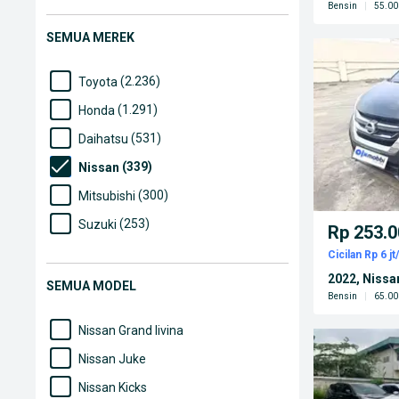
Bensin
|
55.00
SEMUA MEREK
(2.236)
Toyota
(1.291)
Honda
(531)
Daihatsu
(339)
Nissan
(300)
Mitsubishi
(253)
Suzuki
Rp 253.0
(225)
Wuling
Cicilan Rp 6 jt
2022, Nissa
(179)
Mazda
SEMUA MODEL
Bensin
|
65.00
(137)
Hyundai
Nissan Grand livina
Nissan Juke
Nissan Kicks