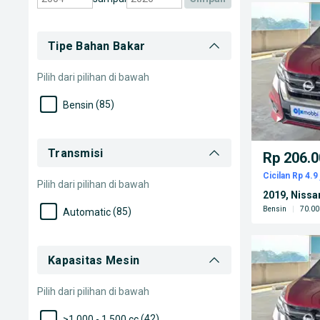
Tipe Bahan Bakar
Pilih dari pilihan di bawah
(85)
Bensin
Transmisi
Rp 206.0
Cicilan Rp 4.9 
Pilih dari pilihan di bawah
2019, Nissa
Bensin
|
70.00
(85)
Automatic
Kapasitas Mesin
Pilih dari pilihan di bawah
(42)
>1.000 - 1.500 cc