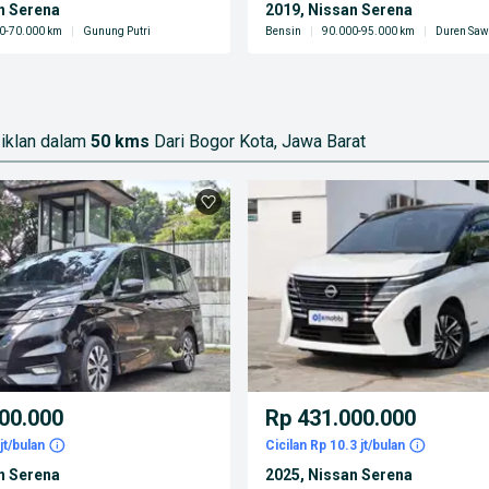
n Serena
2019, Nissan Serena
0-70.000 km
|
Gunung Putri
Bensin
|
90.000-95.000 km
|
Duren Saw
iklan dalam
50 kms
Dari Bogor Kota, Jawa Barat
00.000
Rp 431.000.000
jt/bulan
Cicilan Rp 10.3 jt/bulan
n Serena
2025, Nissan Serena