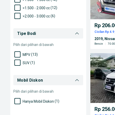
(12)
>1.500 - 2.000 cc
(6)
>2.000 - 3.000 cc
Rp 206.0
Cicilan Rp 4.9 
Tipe Bodi
2019, Nissa
Bensin
|
70.00
Pilih dari pilihan di bawah
(13)
MPV
(1)
SUV
Mobil Diskon
Pilih dari pilihan di bawah
(1)
Hanya Mobil Diskon
Rp 256.0