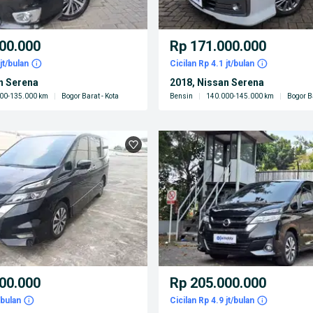
00.000
Rp 171.000.000
jt/bulan
Cicilan Rp 4.1 jt/bulan
n Serena
2018, Nissan Serena
00-135.000 km
|
Bogor Barat - Kota
Bensin
|
140.000-145.000 km
|
Bogor Ba
00.000
Rp 205.000.000
/bulan
Cicilan Rp 4.9 jt/bulan