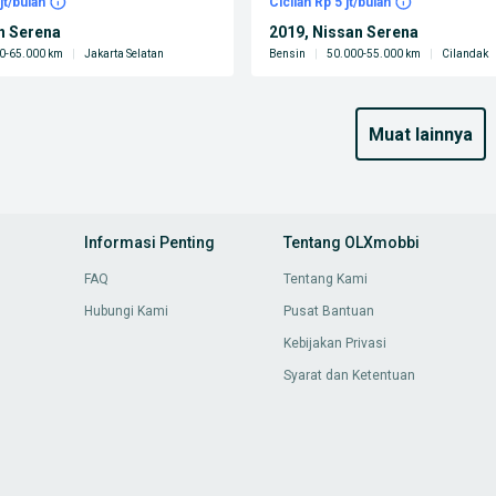
jt/bulan
Cicilan Rp 5 jt/bulan
n Serena
2019, Nissan Serena
0-65.000 km
|
Jakarta Selatan
Bensin
|
50.000-55.000 km
|
Cilandak
muat lainnya
Informasi Penting
Tentang OLXmobbi
FAQ
Tentang Kami
Hubungi Kami
Pusat Bantuan
Kebijakan Privasi
Syarat dan Ketentuan