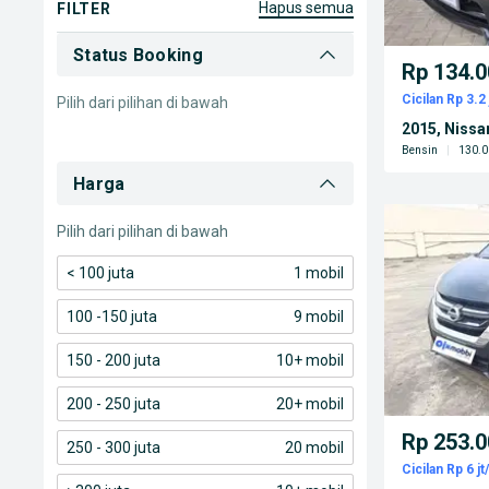
hapus semua
FILTER
Status Booking
Rp 134.0
Cicilan Rp 3.2 
Pilih dari pilihan di bawah
2015, Nissa
Bensin
|
130.0
Harga
Pilih dari pilihan di bawah
< 100 juta
1 mobil
100 -150 juta
9 mobil
150 - 200 juta
10+ mobil
200 - 250 juta
20+ mobil
Rp 253.0
250 - 300 juta
20 mobil
Cicilan Rp 6 jt