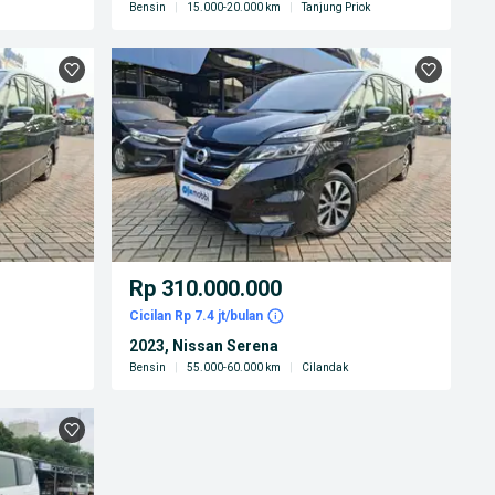
Bensin
|
15.000-20.000 km
|
Tanjung Priok
Rp 310.000.000
Cicilan Rp 7.4 jt/bulan
2023, Nissan Serena
Bensin
|
55.000-60.000 km
|
Cilandak