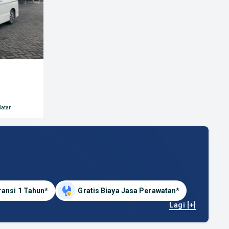
latan
ransi 1 Tahun*
Gratis Biaya Jasa Perawatan*
Lagi [+]