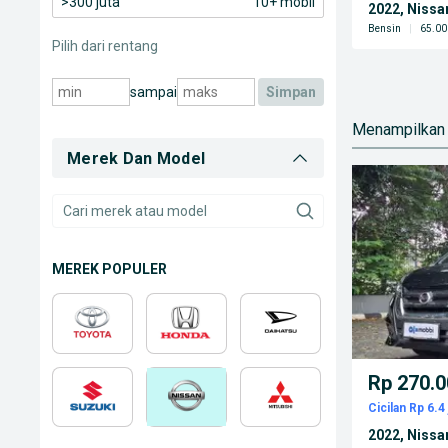
>300 juta
10+ mobil
2022, Nissa
Bensin
|
65.00
Pilih dari rentang
sampai
simpan
Menampilkan 
Merek Dan Model
MEREK POPULER
Rp 270.0
Cicilan Rp 6.4 
2022, Nissa