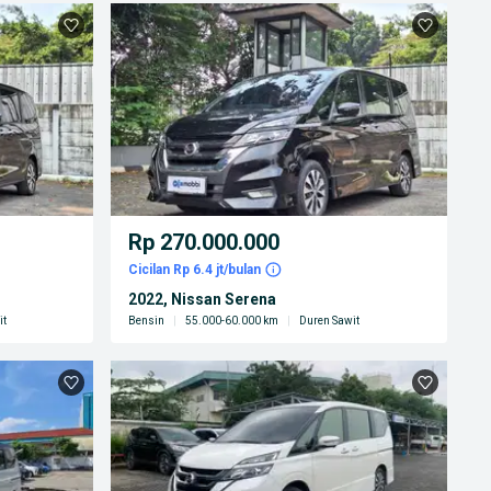
Rp 270.000.000
Cicilan Rp 6.4 jt/bulan
2022, Nissan Serena
it
Bensin
|
55.000-60.000 km
|
Duren Sawit