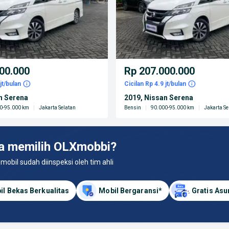
00.000
Rp 207.000.000
jt/bulan
Cicilan Rp 4.9 jt/bulan
n Serena
2019, Nissan Serena
0-95.000 km
|
Jakarta Selatan
Bensin
|
90.000-95.000 km
|
Jakarta Se
a memilih OLXmobbi?
 mobil sudah diinspeksi oleh tim ahli
il Bekas Berkualitas
Mobil Bergaransi*
Gratis Asu