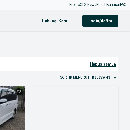
Promo
OLX News
Pusat Bantuan
FAQ
Hubungi Kami
login/daftar
hapus semua
SORTIR MENURUT
: RELEVANSI