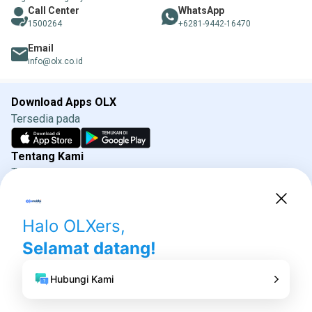
Call Center
WhatsApp
1500264
+6281-9442-16470
Email
info@olx.co.id
Download Apps OLX
Tersedia pada
Tentang Kami
Tentang OLXmobbi
Syarat & Ketentuan
Kebijakan Privasi
Direktorat Jenderal Perlindungan Konsumen dan
Tertib Niaga
Kementrian Perdagangan 085311111010 (WhatsApp)
Social media OLX
Ikuti kami